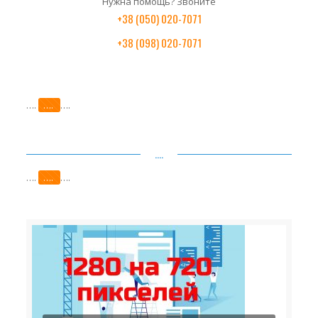
Нужна помощь? Звоните
+38 (050) 020-7071
+38 (098) 020-7071
….
….
….
….
….
….
….