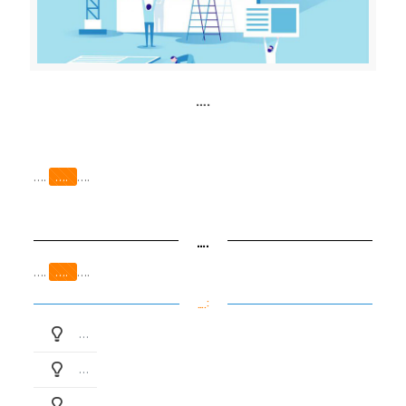
….
….
….
….
….
….
….
….
….:
…
…
…