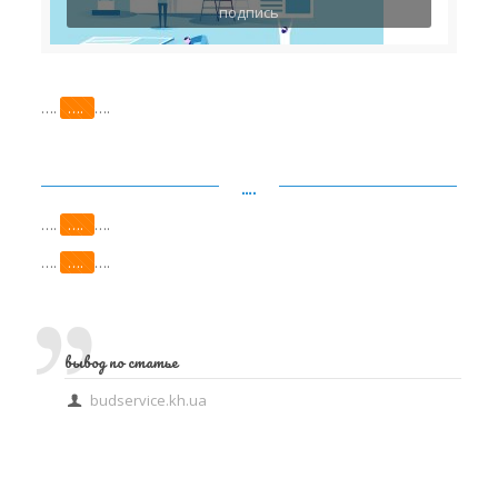
подпись
….
….
….
….
….
….
….
….
….
….
вывод по статье
budservice.kh.ua