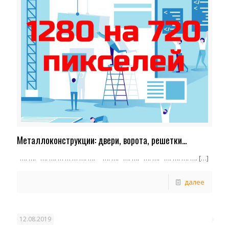
Металлоконструкции: двери, ворота, решетки…
…. …. …. …. … … … …. …. …. …. …. …. …. …. …. …. …. ….
[…]
далее
12.08.2019