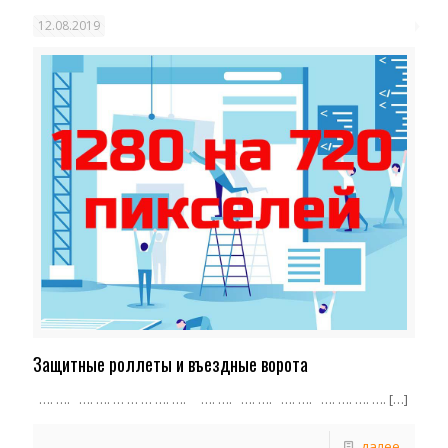
12.08.2019
Защитные роллеты и въездные ворота
…. …. …. …. … … … …. …. …. …. …. …. …. …. …. …. …. ….
[…]
далее