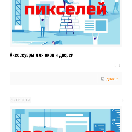
Аксессуары для окон и дверей
…. …. …. …. … … … …. …. …. …. …. …. …. …. …. …. …. ….
[…]
далее
12.08.2019