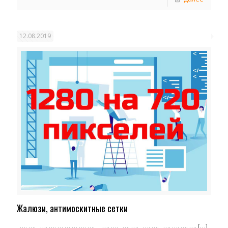
12.08.2019
Жалюзи, антимоскитные сетки
…. …. …. …. … … … …. …. …. …. …. …. …. …. …. …. …. ….
[…]