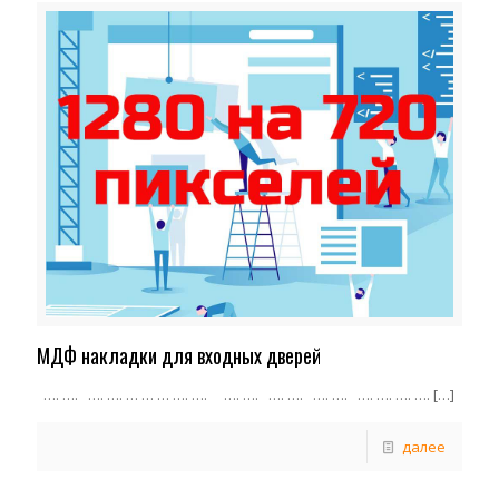
МДФ накладки для входных дверей
…. …. …. …. … … … …. …. …. …. …. …. …. …. …. …. …. ….
[…]
далее