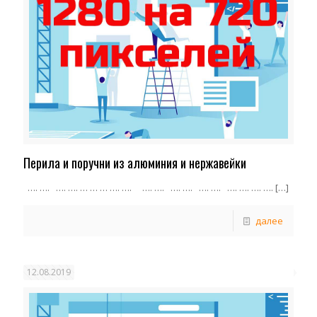
Перила и поручни из алюминия и нержавейки
…. …. …. …. … … … …. …. …. …. …. …. …. …. …. …. …. ….
[…]
далее
12.08.2019