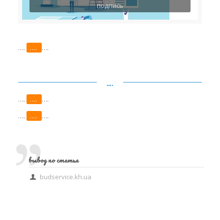
подпись
….
….
….
….
….
….
….
….
….
….
вывод по статье
budservice.kh.ua