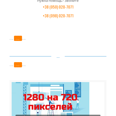
Нужна помощь? Звоните
+38 (050) 020-7071
+38 (098) 020-7071
….
….
….
….
….
….
….